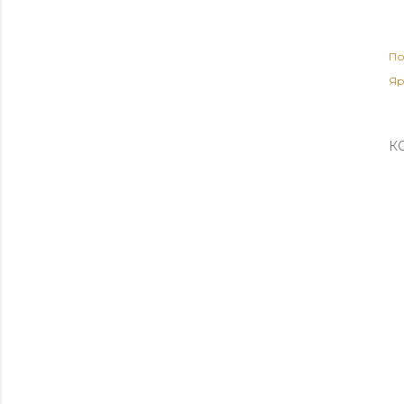
По
Яр
К