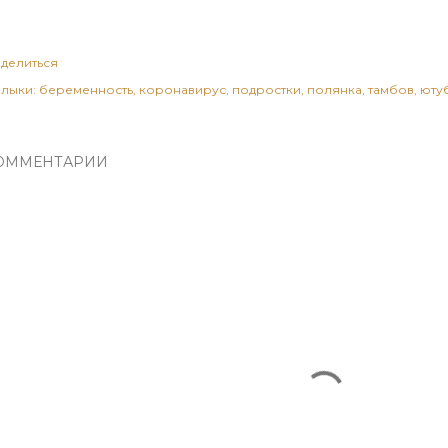
делиться
лыки:
беременность
коронавирус
подростки
полянка
тамбов
юту
ОММЕНТАРИИ