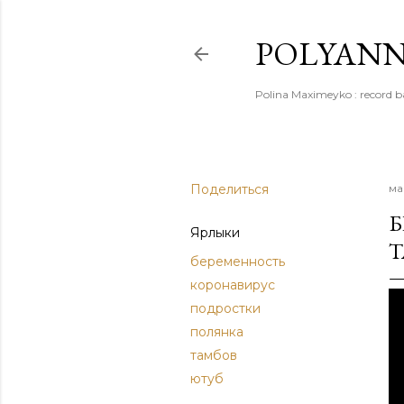
POLYAN
Polina Maximeyko : reco
Поделиться
ма
Б
Ярлыки
Т
беременность
коронавирус
подростки
полянка
тамбов
ютуб