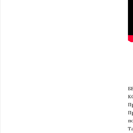
Б
К
П
П
п
Т